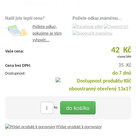
Našli jste lepší cenu?
Pošlete odkaz známému...
Pošlete odkaz,
pokusíme se Vám
vyhovět...
42 Kč
Vaše cena:
včetně DPH
35 Kč
Cena bez DPH:
do 7 dnů
Dostupnost:
do košíku
ks
Přidat produkt k porovnání