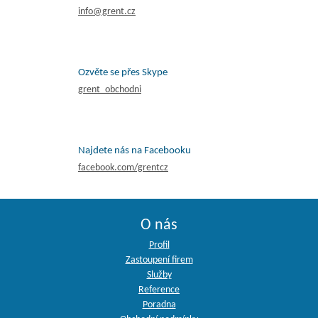
info@grent.cz
Ozvěte se přes Skype
grent_obchodni
Najdete nás na Facebooku
facebook.com/grentcz
O nás
Profil
Zastoupení firem
Služby
Reference
Poradna