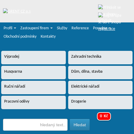
přihlásit
Profil
Zastoupení firem
Služby
Reference
Poradna
registrace
Obchodní podmínky
Kontakty
Výprodej
Zahradní technika
Husqvarna
Dům, dílna, stavba
Ruční nářadí
Elektrické nářadí
Pracovní oděvy
Drogerie
0 Kč