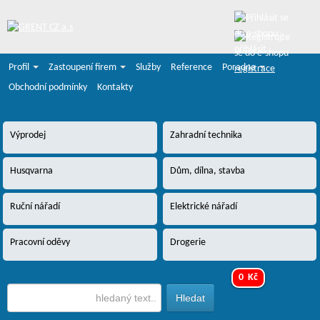
přihlásit
Profil
Zastoupení firem
Služby
Reference
Poradna
registrace
Obchodní podmínky
Kontakty
Výprodej
Zahradní technika
Husqvarna
Dům, dílna, stavba
Ruční nářadí
Elektrické nářadí
Pracovní oděvy
Drogerie
0 Kč