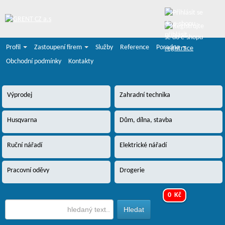
přihlásit
Profil
Zastoupení firem
Služby
Reference
Poradna
registrace
Obchodní podmínky
Kontakty
Výprodej
Zahradní technika
Husqvarna
Dům, dílna, stavba
Ruční nářadí
Elektrické nářadí
Pracovní oděvy
Drogerie
0 Kč