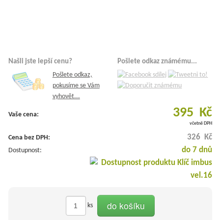
Našli jste lepší cenu?
Pošlete odkaz známému...
Pošlete odkaz,
pokusíme se Vám
vyhovět...
395 Kč
Vaše cena:
včetně DPH
326 Kč
Cena bez DPH:
do 7 dnů
Dostupnost:
do košíku
ks