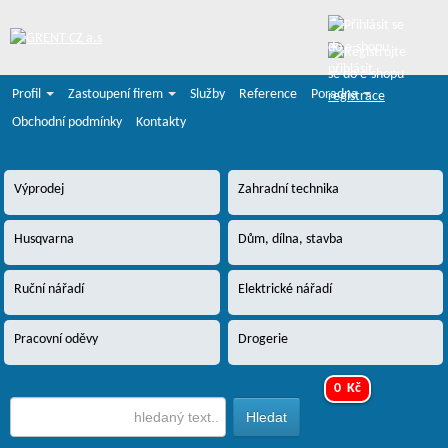
přihlásit
Profil
Zastoupení firem
Služby
Reference
Poradna
registrace
Obchodní podmínky
Kontakty
Výprodej
Zahradní technika
Husqvarna
Dům, dílna, stavba
Ruční nářadí
Elektrické nářadí
Pracovní oděvy
Drogerie
0 Kč