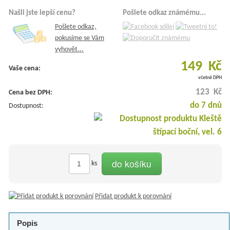
Našli jste lepší cenu?
Pošlete odkaz známému...
Pošlete odkaz,
pokusíme se Vám
vyhovět...
149 Kč
Vaše cena:
včetně DPH
123 Kč
Cena bez DPH:
do 7 dnů
Dostupnost:
do košíku
ks
Přidat produkt k porovnání
Popis