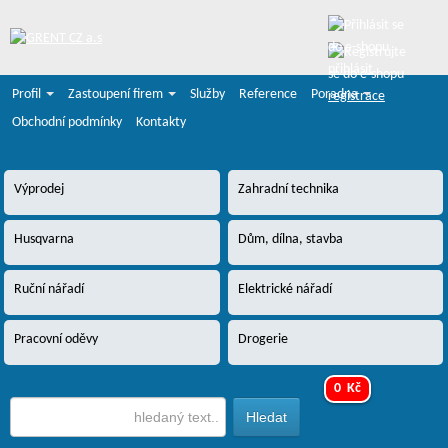
přihlásit
Profil
Zastoupení firem
Služby
Reference
Poradna
registrace
Obchodní podmínky
Kontakty
Výprodej
Zahradní technika
Husqvarna
Dům, dílna, stavba
Ruční nářadí
Elektrické nářadí
Pracovní oděvy
Drogerie
0 Kč