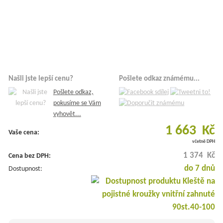
Našli jste lepší cenu?
Pošlete odkaz známému...
Pošlete odkaz,
pokusíme se Vám
vyhovět...
1 663 Kč
Vaše cena:
včetně DPH
1 374 Kč
Cena bez DPH:
do 7 dnů
Dostupnost: