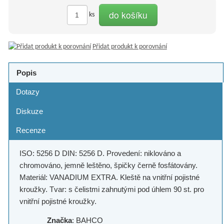
do košíku
ks
Přidat produkt k porovnání
Popis
Dotazy
Diskuze
Recenze
ISO: 5256 D DIN: 5256 D. Provedení: niklováno a
chromováno, jemně leštěno, špičky černě fosfátovány.
Materiál: VANADIUM EXTRA. Kleště na vnitřní pojistné
kroužky. Tvar: s čelistmi zahnutými pod úhlem 90 st. pro
vnitřní pojistné kroužky.
Značka
: BAHCO