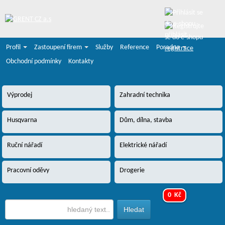
přihlásit
Profil
Zastoupení firem
Služby
Reference
Poradna
registrace
Obchodní podmínky
Kontakty
Výprodej
Zahradní technika
Husqvarna
Dům, dílna, stavba
Ruční nářadí
Elektrické nářadí
Pracovní oděvy
Drogerie
0 Kč