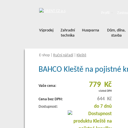
Profil
Zastou
Výprodej
Zahradní
Husqvarna
Dům, dílna,
technika
stavba
E-shop
|
Ruční nářadí
|
Kleště
BAHCO Kleště na pojistné kr
779 Kč
Vaše cena:
včetně DPH
644 Kč
Cena bez DPH:
do 7 dnů
Dostupnost: