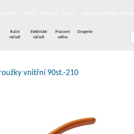
pení firem
Služby
Reference
Poradna
Obchodní podmínky
Kontakt
Ruční
Elektrické
Pracovní
Drogerie
nářadí
nářadí
oděvy
oužky vnitřní 90st.-210