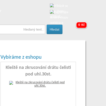
y
přihlásit
registrace
0 Kč
Vybíráme z eshopu
Kleště na zkrucování drátu čelisti
pod uhl.30st.