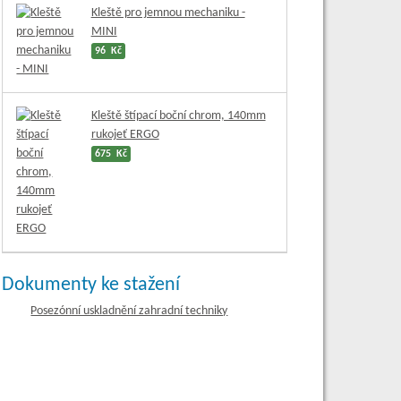
Kleště pro jemnou mechaniku -
MINI
96 Kč
Kleště štípací boční chrom, 140mm
rukojeť ERGO
675 Kč
Dokumenty ke stažení
Posezónní uskladnění zahradní techniky