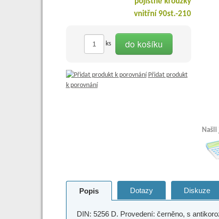
do košíku
ks
Přidat produkt
k porovnání
Našli
Dotazy
Diskuze
Popis
DIN: 5256 D. Provedení: černěno, s antikoro