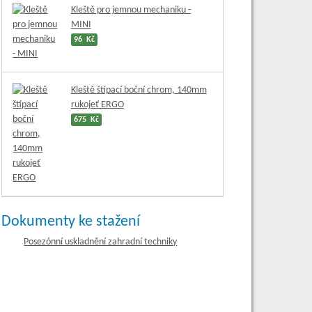
Kleště pro jemnou mechaniku -
MINI
96 Kč
Kleště štípací boční chrom, 140mm
rukojeť ERGO
675 Kč
Dokumenty ke stažení
Posezónní uskladnění zahradní techniky