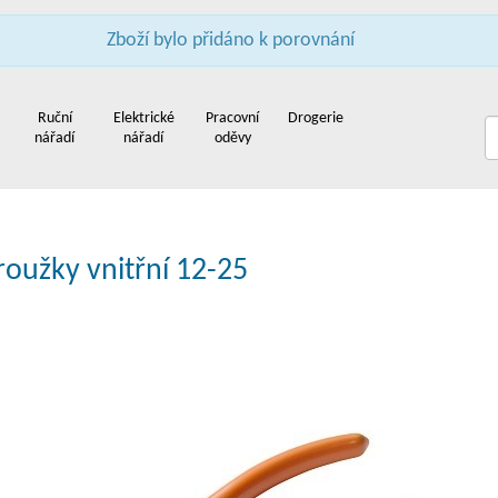
Zboží bylo přidáno k porovnání
pení firem
Služby
Reference
Poradna
Obchodní podmínky
Kontakt
Ruční
Elektrické
Pracovní
Drogerie
nářadí
nářadí
oděvy
roužky vnitřní 12-25