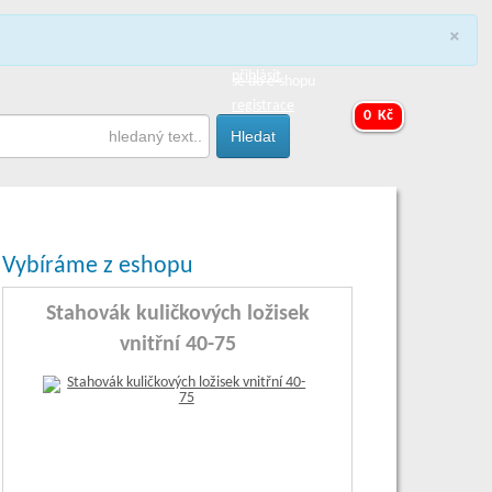
×
y
přihlásit
registrace
0 Kč
Vybíráme z eshopu
Stahovák kuličkových ložisek
vnitřní 40-75