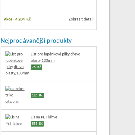
Akce -
4 204 Kč
Zobrazit detail
Nejprodávanější produkty
List pro lupénkové pilky,dřevo
plasty,130mm
76 Kč
126 Kč
Lis na PET láhve
853 Kč