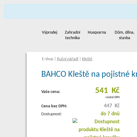
Profil
Zastou
Výprodej
Zahradní
Husqvarna
Dům, dílna,
technika
stavba
E-shop
|
Ruční nářadí
|
Kleště
BAHCO Kleště na pojistné k
541 Kč
Vaše cena:
včetně DPH
447 Kč
Cena bez DPH:
do 7 dnů
Dostupnost: