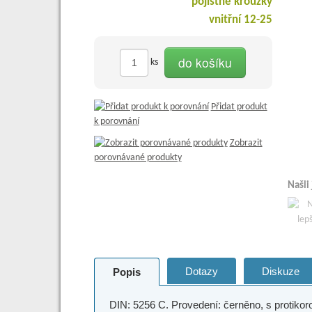
do košíku
ks
Přidat produkt
k porovnání
Zobrazit
porovnávané produkty
Našli
Dotazy
Diskuze
Popis
DIN: 5256 C. Provedení: černěno, s protikor