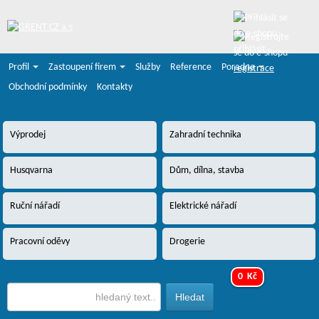
přihlásit
Profil
Zastoupení firem
Služby
Reference
Poradna
registrace
Obchodní podmínky
Kontakty
Výprodej
Zahradní technika
Husqvarna
Dům, dílna, stavba
Ruční nářadí
Elektrické nářadí
Pracovní oděvy
Drogerie
0 Kč