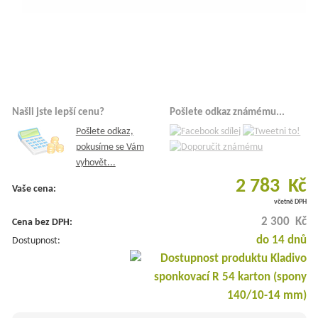
Našli jste lepší cenu?
Pošlete odkaz známému...
Pošlete odkaz,
pokusíme se Vám
vyhovět...
2 783 Kč
Vaše cena:
včetně DPH
2 300 Kč
Cena bez DPH:
do 14 dnů
Dostupnost: