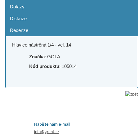
Dotazy
Diskuze
Recenze
Hlavice nástrčná 1/4 - vel. 14
Značka
: GOLA
Kód produktu
: 105014
Napište nám e-mail
info@grent.cz