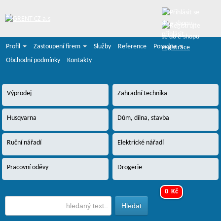
přihlásit
Profil
Zastoupení firem
Služby
Reference
Poradna
registrace
Obchodní podmínky
Kontakty
Výprodej
Zahradní technika
Husqvarna
Dům, dílna, stavba
Ruční nářadí
Elektrické nářadí
Pracovní oděvy
Drogerie
0 Kč