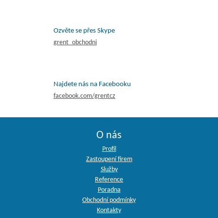
Ozvěte se přes Skype
grent_obchodni
Najdete nás na Facebooku
facebook.com/grentcz
O nás
Profil
Zastoupení firem
Služby
Reference
Poradna
Obchodní podmínky
Kontakty