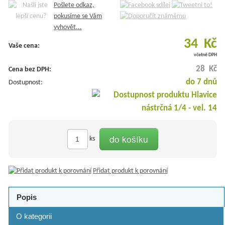
Pošlete odkaz,
pokusíme se Vám
vyhovět...
34 Kč
Vaše cena:
včetně DPH
28 Kč
Cena bez DPH:
do 7 dnů
Dostupnost:
do košíku
ks
Přidat produkt k porovnání
Popis
O kategorii