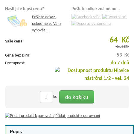
Našli jste lepší cenu?
Pošlete odkaz známému...
Pošlete odkaz,
pokusíme se Vám
vyhovět...
64 Kč
Vaše cena:
včetně DPH
53 Kč
Cena bez DPH:
do 7 dnů
Dostupnost:
do košíku
ks
Přidat produkt k porovnání
Popis