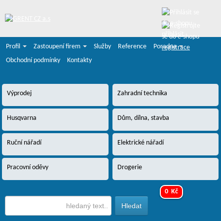
přihlásit
Profil
Zastoupení firem
Služby
Reference
Poradna
registrace
Obchodní podmínky
Kontakty
Výprodej
Zahradní technika
Husqvarna
Dům, dílna, stavba
Ruční nářadí
Elektrické nářadí
Pracovní oděvy
Drogerie
0 Kč