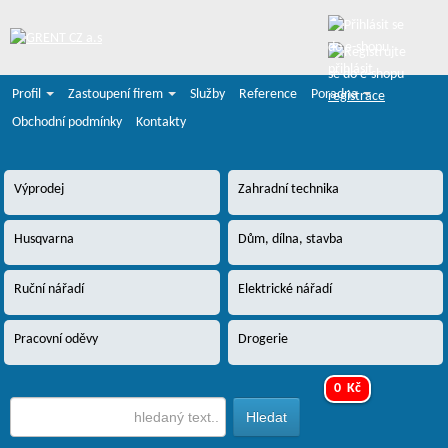
přihlásit
Profil
Zastoupení firem
Služby
Reference
Poradna
registrace
Obchodní podmínky
Kontakty
Výprodej
Zahradní technika
Husqvarna
Dům, dílna, stavba
Ruční nářadí
Elektrické nářadí
Pracovní oděvy
Drogerie
0 Kč