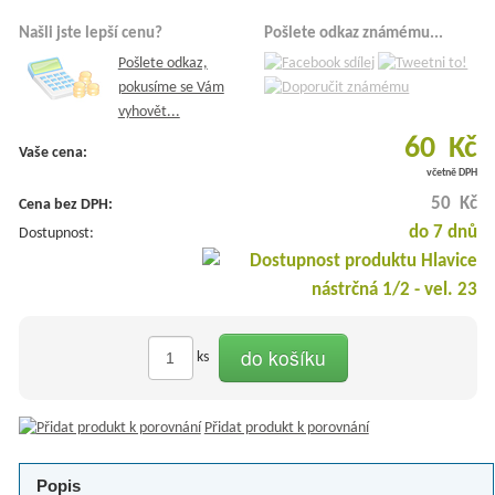
Našli jste lepší cenu?
Pošlete odkaz známému...
Pošlete odkaz,
pokusíme se Vám
vyhovět...
60 Kč
Vaše cena:
včetně DPH
50 Kč
Cena bez DPH:
do 7 dnů
Dostupnost:
do košíku
ks
Přidat produkt k porovnání
Popis