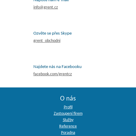
Napište nám e-mail
info@grent.cz
Ozvěte se přes Skype
grent_obchodni
Najdete nás na Facebooku
facebook.com/grentcz
O nás
Profil
Zastoupení firem
Služby
Reference
Poradna