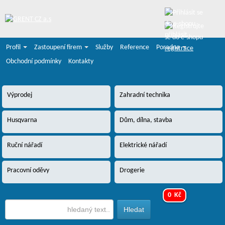
přihlásit
Profil
Zastoupení firem
Služby
Reference
Poradna
registrace
Obchodní podmínky
Kontakty
Výprodej
Zahradní technika
Husqvarna
Dům, dílna, stavba
Ruční nářadí
Elektrické nářadí
Pracovní oděvy
Drogerie
0 Kč