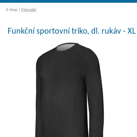
E-shop
|
Výprodej
Funkční sportovní triko, dl. rukáv - XL