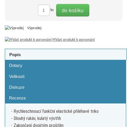
do košíku
ks
Výprodej
Přidat produkt k porovnání
Popis
Dotazy
Velikosti
Diskuze
Recenze
- Rychleschnoucí funkční elastické přiléhavé triko
- Dlouhý rukáv, kulatý výstřih
- Zakončení dvojitým prošitím