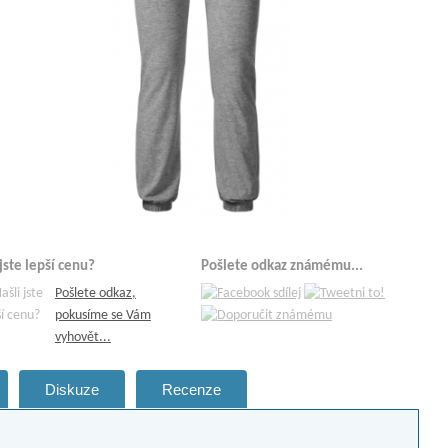
 jste lepší cenu?
Pošlete odkaz známému...
Pošlete odkaz,
pokusíme se Vám
vyhovět...
Diskuze
Recenze