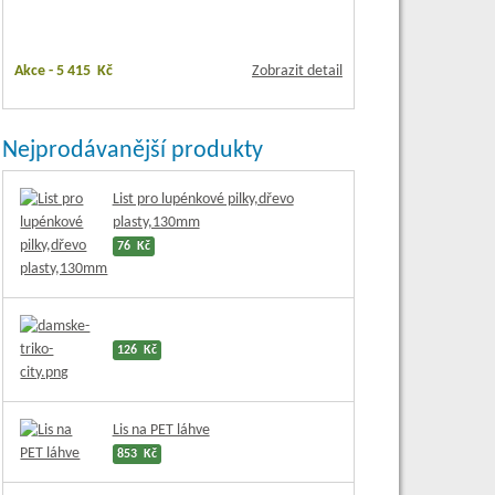
Akce -
5 415 Kč
Zobrazit detail
Nejprodávanější produkty
List pro lupénkové pilky,dřevo
plasty,130mm
76 Kč
126 Kč
Lis na PET láhve
853 Kč