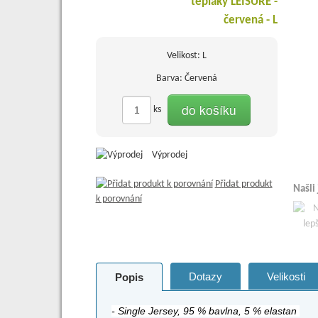
Velikost: L
Barva: Červená
do košíku
ks
Výprodej
Přidat produkt
Našli
k porovnání
Dotazy
Velikosti
Popis
- Single Jersey, 95 % bavlna, 5 % elastan