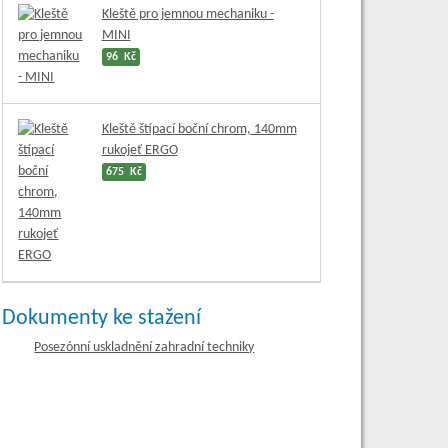
Kleště pro jemnou mechaniku -
MINI
96 Kč
Kleště štípací boční chrom, 140mm
rukojeť ERGO
675 Kč
Dokumenty ke stažení
Posezónní uskladnění zahradní techniky