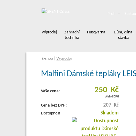
Profil
Zastou
Výprodej
Zahradní
Husqvarna
Dům, dílna,
technika
stavba
E-shop
|
Výprodej
Malfini Dámské tepláky LEIS
250 Kč
Vaše cena:
včetně DPH
207 Kč
Cena bez DPH:
Skladem
Dostupnost: