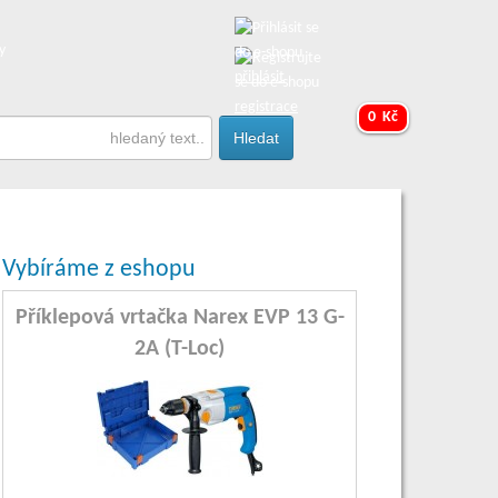
y
přihlásit
registrace
0 Kč
Vybíráme z eshopu
Příklepová vrtačka Narex EVP 13 G-
2A (T-Loc)