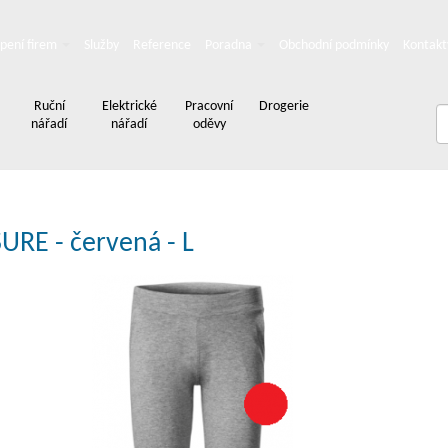
pení firem
Služby
Reference
Poradna
Obchodní podmínky
Kontakt
Ruční
Elektrické
Pracovní
Drogerie
nářadí
nářadí
oděvy
URE - červená - L