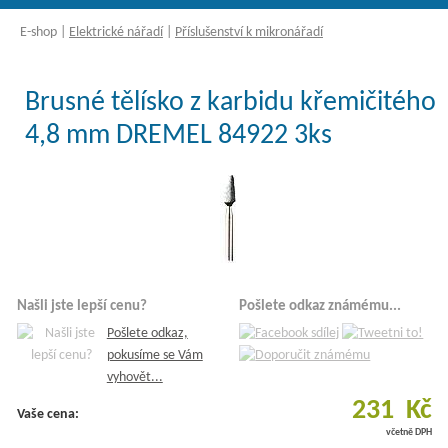
E-shop
|
Elektrické nářadí
|
Příslušenství k mikronářadí
Brusné tělísko z karbidu křemičitého
4,8 mm DREMEL 84922 3ks
Našli jste lepší cenu?
Pošlete odkaz známému...
Pošlete odkaz,
pokusíme se Vám
vyhovět...
231 Kč
Vaše cena:
včetně DPH