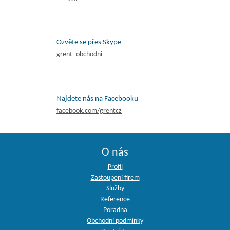
Ozvěte se přes Skype
grent_obchodni
Najdete nás na Facebooku
facebook.com/grentcz
O nás
Profil
Zastoupení firem
Služby
Reference
Poradna
Obchodní podmínky