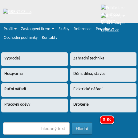
přihlásit
Profil
Zastoupení firem
Služby
Reference
Poradna
registrace
Obchodní podmínky
Kontakty
Výprodej
Zahradní technika
Husqvarna
Dům, dílna, stavba
Ruční nářadí
Elektrické nářadí
Pracovní oděvy
Drogerie
0 Kč