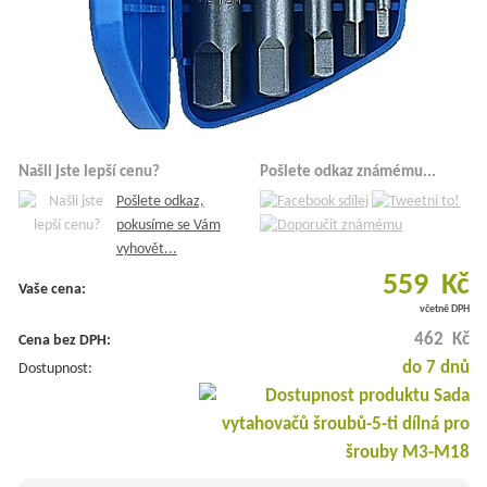
Našli jste lepší cenu?
Pošlete odkaz známému...
Pošlete odkaz,
pokusíme se Vám
vyhovět...
559 Kč
Vaše cena:
včetně DPH
462 Kč
Cena bez DPH:
do 7 dnů
Dostupnost: