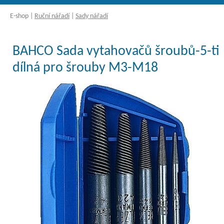
E-shop
|
Ruční nářadí
|
Sady nářadí
BAHCO Sada vytahovačů šroubů-5-ti
dílná pro šrouby M3-M18