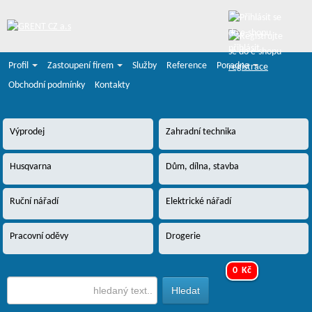
přihlásit
Profil
Zastoupení firem
Služby
Reference
Poradna
registrace
Obchodní podmínky
Kontakty
Výprodej
Zahradní technika
Husqvarna
Dům, dílna, stavba
Ruční nářadí
Elektrické nářadí
Pracovní oděvy
Drogerie
0 Kč