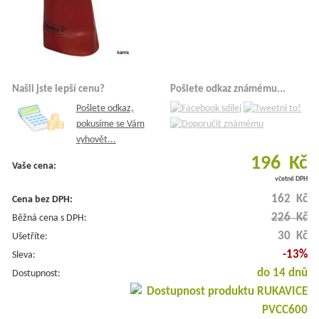
Našli jste lepší cenu?
Pošlete odkaz známému...
Pošlete odkaz,
pokusíme se Vám
vyhovět...
196 Kč
Vaše cena:
včetně DPH
162 Kč
Cena bez DPH:
226 Kč
Běžná cena s DPH:
30 Kč
Ušetříte:
-13%
Sleva:
do 14 dnů
Dostupnost: