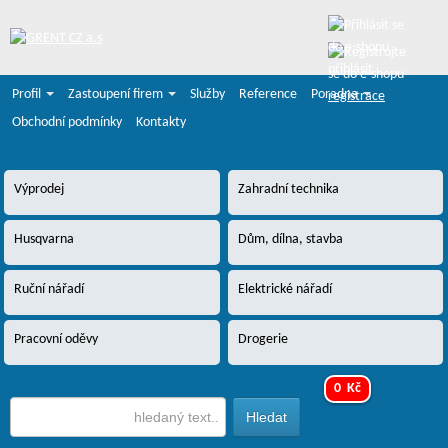
přihlásit
Profil
Zastoupení firem
Služby
Reference
Poradna
registrace
Obchodní podmínky
Kontakty
Výprodej
Zahradní technika
Husqvarna
Dům, dílna, stavba
Ruční nářadí
Elektrické nářadí
Pracovní oděvy
Drogerie
0 Kč