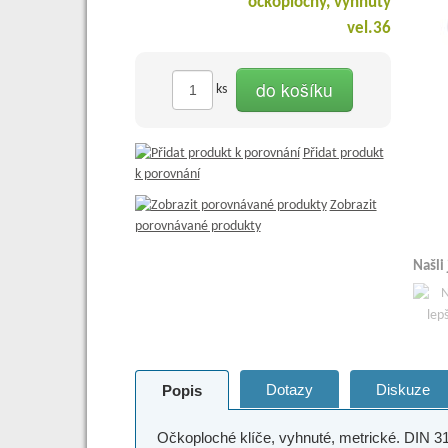
do košíku
ks
Přidat produkt
k porovnání
Zobrazit
porovnávané produkty
Našli
Dotazy
Diskuze
Popis
Očkoploché klíče, vyhnuté, metrické. DIN 3