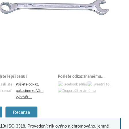
 jste lepší cenu?
Pošlete odkaz známému...
Pošlete odkaz,
pokusíme se Vám
vyhovět...
Recenze
113/ ISO 3318. Provedení: niklováno a chromováno, jemně