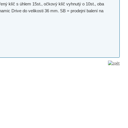
ý klíč s úhlem 15st., očkový klíč vyhnutý o 10st., oba
amic Drive do velikosti 36 mm. SB = prodejní balení na