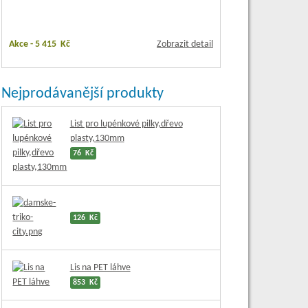
Akce -
5 415 Kč
Zobrazit detail
Nejprodávanější produkty
List pro lupénkové pilky,dřevo
plasty,130mm
76 Kč
126 Kč
Lis na PET láhve
853 Kč