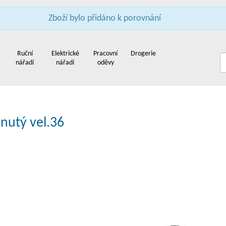
Zboží bylo přidáno k porovnání
pení firem
Služby
Reference
Poradna
Obchodní podmínky
Kontakt
Ruční
Elektrické
Pracovní
Drogerie
nářadí
nářadí
oděvy
nutý vel.36