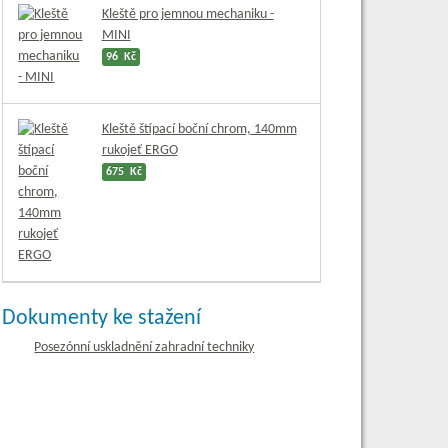
Kleště pro jemnou mechaniku -
MINI
96 Kč
Kleště štípací boční chrom, 140mm
rukojeť ERGO
675 Kč
Dokumenty ke stažení
Posezónní uskladnění zahradní techniky