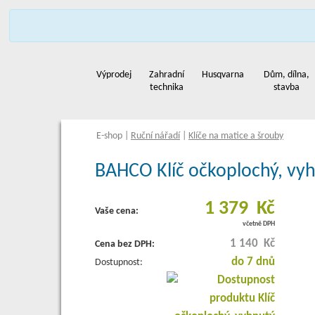
Profil
Zastou
Výprodej
Zahradní
Husqvarna
Dům, dílna,
technika
stavba
E-shop
|
Ruční nářadí
|
Klíče na matice a šrouby
BAHCO Klíč očkoplochý, vyh
1 379 Kč
Vaše cena:
včetně DPH
1 140 Kč
Cena bez DPH:
do 7 dnů
Dostupnost: