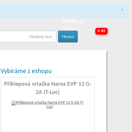
×
y
přihlásit
registrace
0 Kč
Vybíráme z eshopu
Příklepová vrtačka Narex EVP 13 G-
2A (T-Loc)