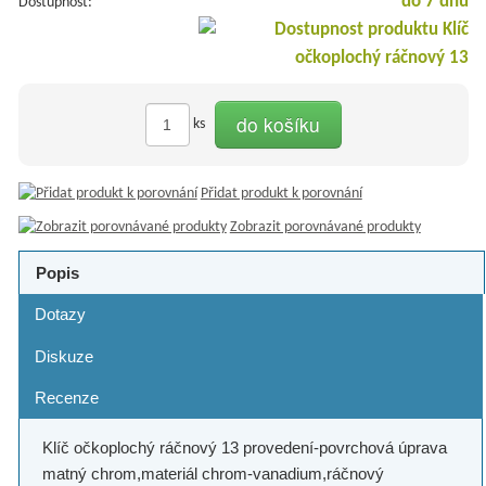
do 7 dnů
Dostupnost:
do košíku
ks
Přidat produkt k porovnání
Zobrazit porovnávané produkty
Popis
Dotazy
Diskuze
Recenze
Klíč očkoplochý ráčnový 13 provedení-povrchová úprava
matný chrom,materiál chrom-vanadium,ráčnový