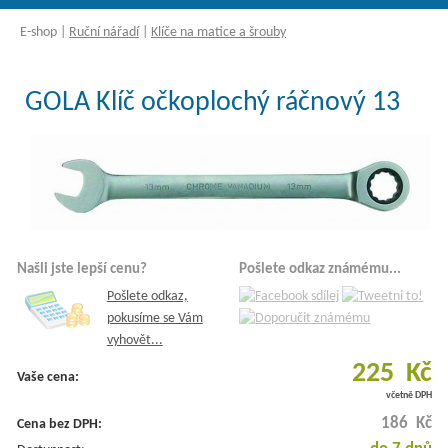
E-shop
|
Ruční nářadí
|
Klíče na matice a šrouby
GOLA Klíč očkoplochý ráčnový 13
Našli jste lepší cenu?
Pošlete odkaz známému...
Pošlete odkaz,
pokusíme se Vám
vyhovět...
225 Kč
Vaše cena:
včetně DPH
186 Kč
Cena bez DPH: