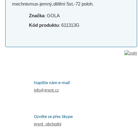
mechnismus-jemný,dělění 5st.-72 poloh.
Značka
: GOLA
Kód produktu
: 611313G
Napište nám e-mail
info@grent.cz
Ozvěte se přes Skype
grent_obchodni