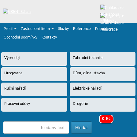
přihlásit
Profil
Zastoupení firem
Služby
Reference
Poradna
registrace
Obchodní podmínky
Kontakty
Výprodej
Zahradní technika
Husqvarna
Dům, dílna, stavba
Ruční nářadí
Elektrické nářadí
Pracovní oděvy
Drogerie
0 Kč